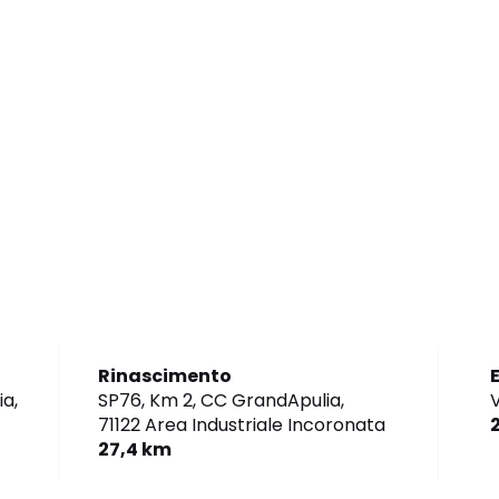
Rinascimento
E
a,
SP76, Km 2, CC GrandApulia,
V
71122 Area Industriale Incoronata
27,4 km