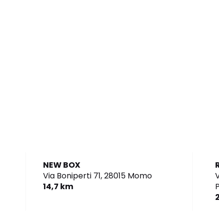
NEW BOX
Via Boniperti 71,
28015 Momo
V
14,7 km