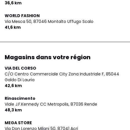
36,6 km
WORLD FASHION
Via Mesca 50,
87046 Montalto Uffugo Scalo
41,6 km
Magasins dans votre région
VIA DEL CORSO
C/O Centro Commerciale City Zona Industriale F,
85044
Galdo Di Lauria
42,6 km
Rinascimento
Viale J.F.Kennedy CC Metropolis,
87036 Rende
48,3 km
MEGA STORE
Via Don Lorenzo Milani 50,
87041 Acri