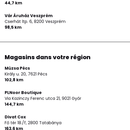
44,7 km
Vár Áruház Veszprém
Cserhát ltp. 6,
8200 Veszprém
98,5 km
Magasins dans votre région
Múzsa Pécs
Király u. 20,
7621 Pécs
102,8 km
PLNoor Boutique
Via Kazinczy Ferenc utca 21,
9021 Győr
144,7 km
Divat Cox
Fő tér 18./f,
2800 Tatabánya
163,6 km