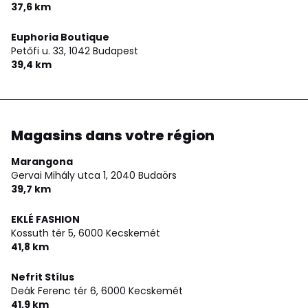
37,6 km
Euphoria Boutique
Petőfi u. 33,
1042 Budapest
39,4 km
Magasins dans votre région
Marangona
Gervai Mihály utca 1,
2040 Budaörs
39,7 km
EKLÉ FASHION
Kossuth tér 5,
6000 Kecskemét
41,8 km
Nefrit Stílus
Deák Ferenc tér 6,
6000 Kecskemét
41,9 km