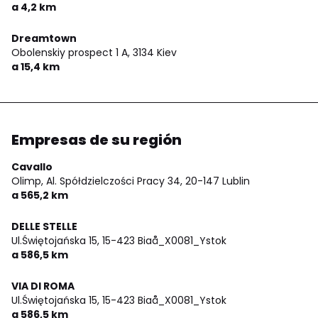
a 4,2 km
Dreamtown
Obolenskiy prospect 1 A,
3134 Kiev
a 15,4 km
Empresas de su región
Cavallo
Olimp, Al. Spółdzielczości Pracy 34,
20-147 Lublin
a 565,2 km
DELLE STELLE
Ul.Świętojańska 15,
15-423 Biaå_X0081_Ystok
a 586,5 km
VIA DI ROMA
Ul.Świętojańska 15,
15-423 Biaå_X0081_Ystok
a 586,5 km