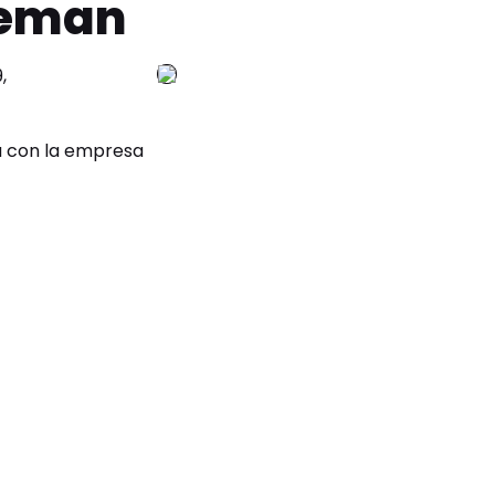
leman
,
a con la empresa