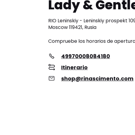
Lady & Gent
RIO Leninskiy - Leninskiy prospekt 109
Moscow 119421, Rusia
Compruebe los horarios de apertur
49970008084180
Itinerario
shop@rinascimento.com