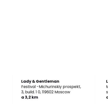
Lady & Gentleman
Festival -Michurinskiy prospekt,
3, build. 1 0,
119602 Moscow
s
a 3,2 km