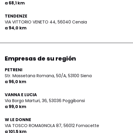
a 68,1 km
TENDENZE
VIA VITTORIO VENETO 44,
56040 Cenaia
a 94,0 km
Empresas de su región
PETRENI
Str. Massetana Romana, 50/A,
53100 Siena
a 96,0 km
VANNA E LUCIA
Via Borgo Marturi, 36,
53036 Poggibonsi
a 99,0 km
W LE DONNE
VIA TOSCO ROMAGNOLA 87,
56012 Fornacette
a 101,5 km