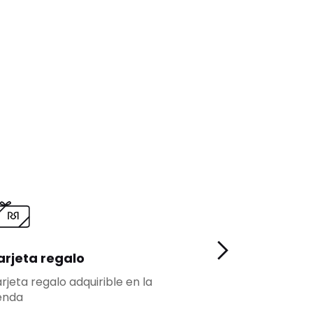
arjeta regalo
Fidelidad
rjeta regalo adquirible en la
Más ventajas pa
enda
fidelizados