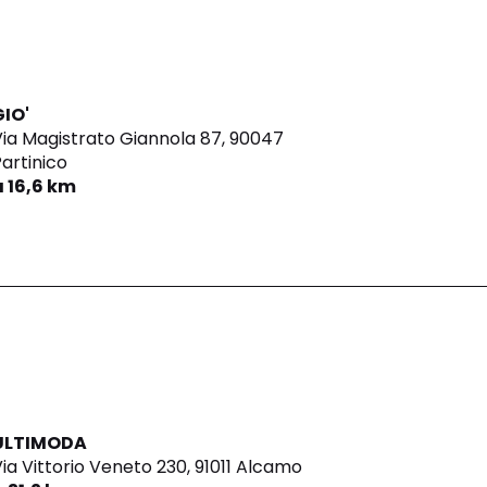
GIO'
ia Magistrato Giannola 87,
90047
artinico
a 16,6 km
ULTIMODA
ia Vittorio Veneto 230,
91011 Alcamo