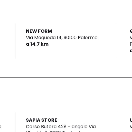
NEW FORM
Via Maqueda 14,
90100 Palermo
V
a 14,7 km
P
SAPIA STORE
o
Corso Butera 428 - angolo Via
V