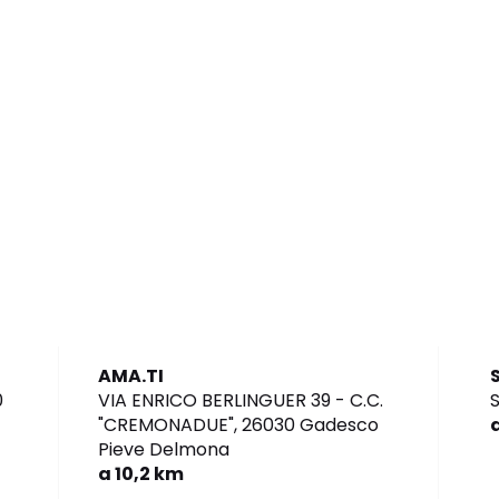
AMA.TI
0
VIA ENRICO BERLINGUER 39 - C.C.
S
"CREMONADUE",
26030 Gadesco
Pieve Delmona
a 10,2 km