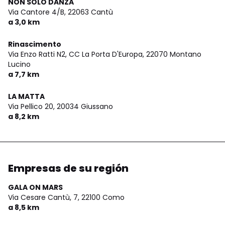
NON SOLO DANZA
Via Cantore 4/B,
22063 Cantù
a 3,0 km
Rinascimento
Via Enzo Ratti N2, CC La Porta D'Europa,
22070 Montano
Lucino
a 7,7 km
LA MATTA
Via Pellico 20,
20034 Giussano
a 8,2 km
Empresas de su región
GALA ON MARS
Via Cesare Cantù, 7,
22100 Como
a 8,5 km