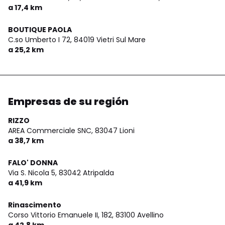
a 17,4 km
BOUTIQUE PAOLA
C.so Umberto I 72,
84019 Vietri Sul Mare
a 25,2 km
Empresas de su región
RIZZO
AREA Commerciale SNC,
83047 Lioni
a 38,7 km
FALO' DONNA
Via S. Nicola 5,
83042 Atripalda
a 41,9 km
Rinascimento
Corso Vittorio Emanuele II, 182,
83100 Avellino
a 42,8 km