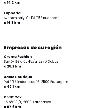
a 14,2 km
Euphoria
Szentmihályi út 131,
1152 Budapest
a 16,8 km
Empresas de su región
Crema Fashion
Bartók Béla út 45./a,
2370 Dabas
a 28,2 km
Adele Boutique
Petőfi Sándor utca 16,
2500 Esztergom
a 42,1 km
Divat Cox
Fő tér 18./f,
2800 Tatabánya
a 57,6 km