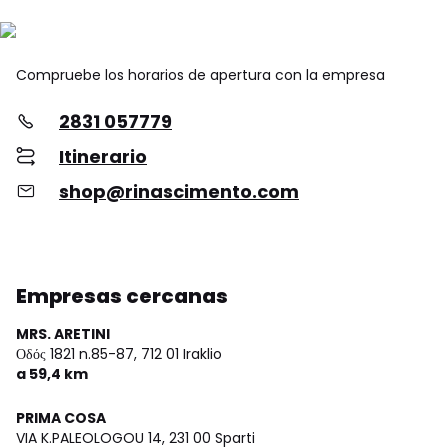
Compruebe los horarios de apertura con la empresa
2831 057779
Itinerario
shop@rinascimento.com
Empresas cercanas
MRS. ARETINI
Οδός 1821 n.85-87,
712 01 Iraklio
a 59,4 km
PRIMA COSA
VIA K.PALEOLOGOU 14,
231 00 Sparti