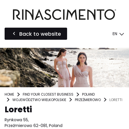
Back to website
EN
HOME
FIND YOUR CLOSEST BUSINESS
POLAND
WOJEWÓDZTWO WIELKOPOLSKIE
PRZEŹMIEROWO
LORETTI
Loretti
Rynkowa 55,
Przeźmierowo 62-081, Poland