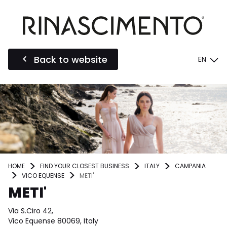
Back to website
EN
HOME
FIND YOUR CLOSEST BUSINESS
ITALY
CAMPANIA
VICO EQUENSE
METI'
METI'
Via S.Ciro 42,
Vico Equense 80069, Italy