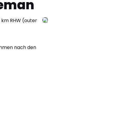
leman
17 km RHW (outer
nehmen nach den