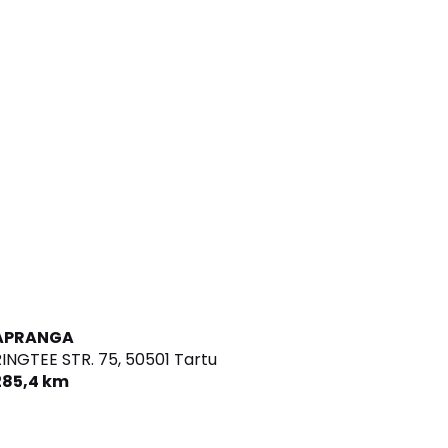
APRANGA
INGTEE STR. 75,
50501 Tartu
285,4 km