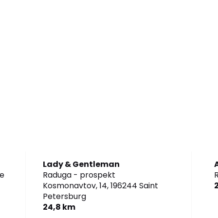
Lady & Gentleman
e
Raduga - prospekt
R
Kosmonavtov, 14,
196244 Saint
Petersburg
24,8 km