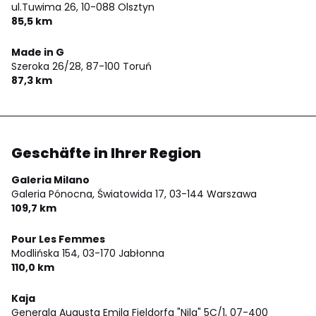
ul.Tuwima 26,
10-088 Olsztyn
85,5 km
Made in G
Szeroka 26/28,
87-100 Toruń
87,3 km
Geschäfte in Ihrer Region
Galeria Milano
Galeria Pónocna, Światowida 17,
03-144 Warszawa
109,7 km
Pour Les Femmes
Modlińska 154,
03-170 Jabłonna
110,0 km
Kaja
Generala Augusta Emila Fieldorfa "Nila" 5C/1,
07-400