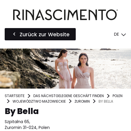
Zurück zur Website
DE
STARTSEITE
DAS NÄCHSTGELEGENE GESCHÄFT FINDEN
POLEN
WOJEWÓDZTWO MAZOWIECKIE
ŻUROMIN
BY BELLA
By Bella
Szpitalna 65,
Żuromin 31-024, Polen