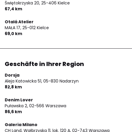
Świętokrzyska 20,
25-406 Kielce
67,4 km
Otalá Atelier
MAŁA 17,
25-012 Kielce
69,0 km
Geschäfte in Ihrer Region
Dorsja
Aleja Katowicka 51,
05-830 Nadarzyn
82,8 km
Denim Lover
Puławska 2,
02-566 Warszawa
86,6 km
Galeria Milano
CH Land, Wałbrzyska 11, lok. 120 A,
02-743 Warszawa