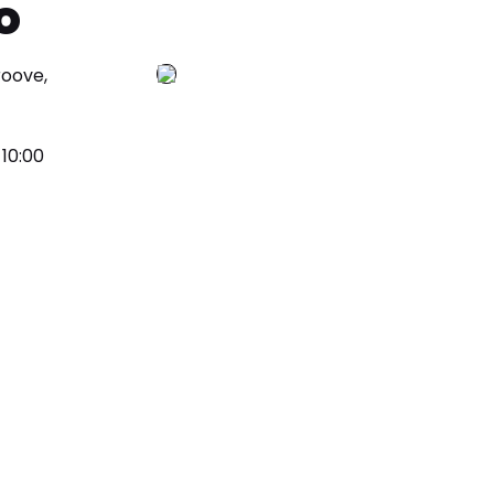
o
roove,
10:00