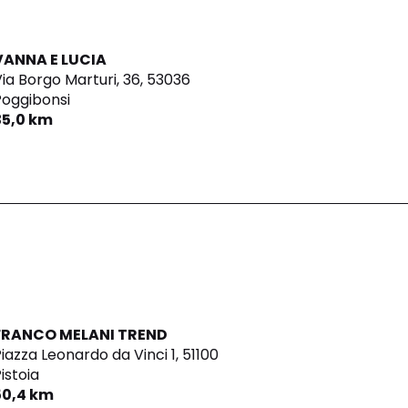
VANNA E LUCIA
ia Borgo Marturi, 36,
53036
Poggibonsi
35,0 km
FRANCO MELANI TREND
iazza Leonardo da Vinci 1,
51100
istoia
50,4 km