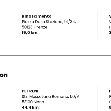
Rinascimento
Piazza Della Stazione, 14/34,
V
50123 Firenze
19,0 km
ion
PETRENI
Str. Massetana Romana, 50/A,
P
53100 Siena
P
44,4 km