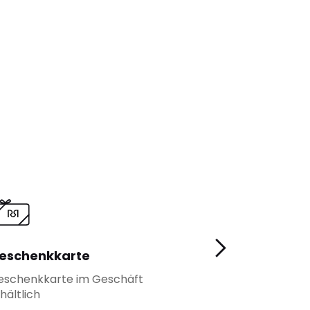
eschenkkarte
Fidelity
eschenkkarte im Geschäft
Mehr Vorteile f
hältlich