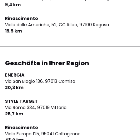
9,4 km
Rinascimento
Viale delle Americhe, 52, CC Ibleo,
97100 Ragusa
15,5 km
Geschäfte in Ihrer Region
ENERGIA
Via San Biagio 136,
97013 Comiso
20,3 km
STYLE TARGET
Via Roma 334,
97019 Vittoria
25,7 km
Rinascimento
Viale Europa 125,
95041 Caltagirone
48,0 km