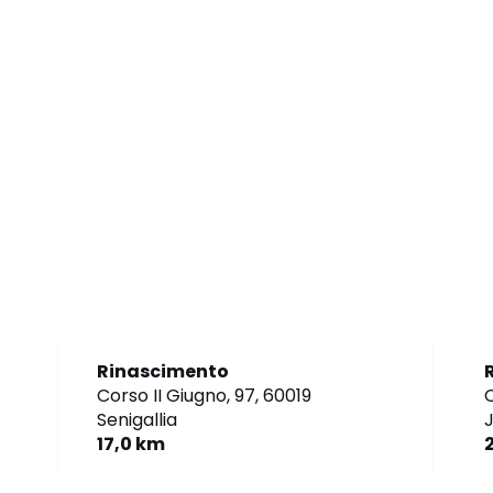
Rinascimento
Corso II Giugno, 97,
60019
C
Senigallia
J
17,0 km