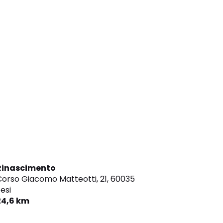
Rinascimento
orso Giacomo Matteotti, 21,
60035
esi
24,6 km