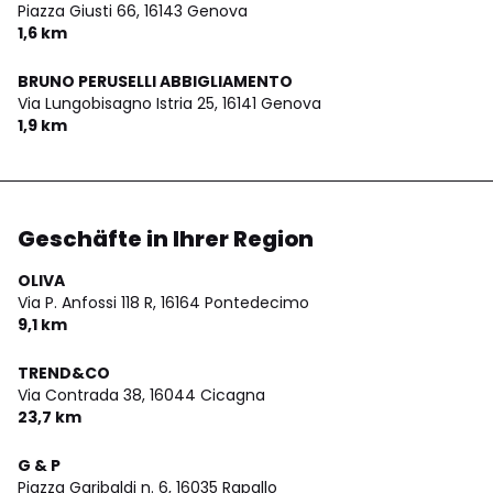
Piazza Giusti 66,
16143 Genova
1,6 km
BRUNO PERUSELLI ABBIGLIAMENTO
Via Lungobisagno Istria 25,
16141 Genova
1,9 km
Geschäfte in Ihrer Region
OLIVA
Via P. Anfossi 118 R,
16164 Pontedecimo
9,1 km
TREND&CO
Via Contrada 38,
16044 Cicagna
23,7 km
G & P
Piazza Garibaldi n. 6,
16035 Rapallo