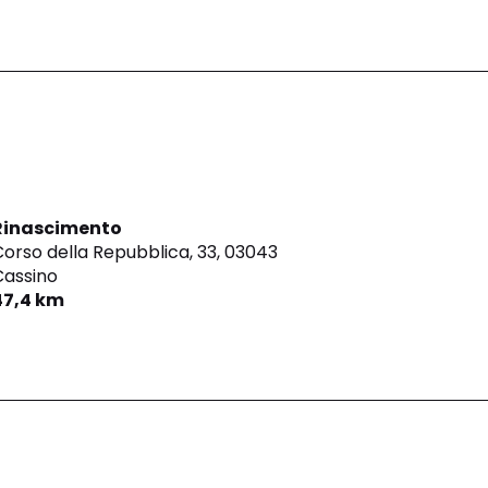
Rinascimento
orso della Repubblica, 33,
03043
Cassino
47,4 km