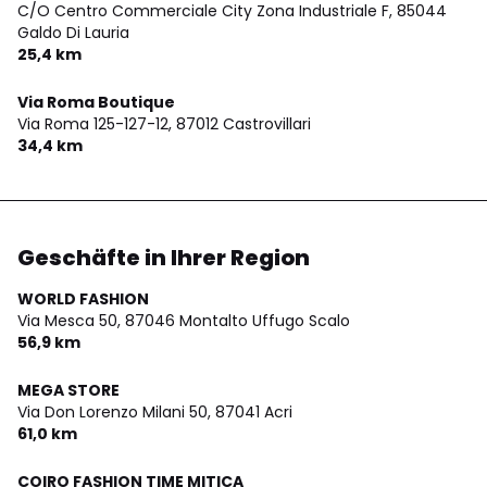
C/O Centro Commerciale City Zona Industriale F,
85044
Galdo Di Lauria
25,4 km
Via Roma Boutique
Via Roma 125-127-12,
87012 Castrovillari
34,4 km
Geschäfte in Ihrer Region
WORLD FASHION
Via Mesca 50,
87046 Montalto Uffugo Scalo
56,9 km
MEGA STORE
Via Don Lorenzo Milani 50,
87041 Acri
61,0 km
COIRO FASHION TIME MITICA