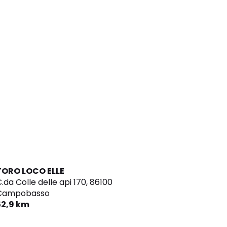
TORO LOCO ELLE
.da Colle delle api 170,
86100
Campobasso
52,9 km